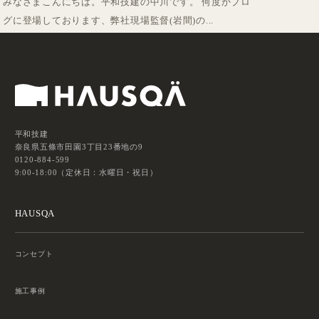
みなさまこんにちは。平和技建の中川です。 何度かブロ
グに登場しております、弊社現場監督(岩間)の...
平和技建
奈良県五條市田園3丁目23番地の9
0120-884-599
9:00-18:00（定休日：水曜日・祝日）
HAUSQA
コンセプト
施工事例