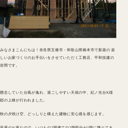
みなさまこんにちは！奈良県五條市・和歌山県橋本市で新築の 楽
しいお家づくりのお手伝いをさせていただく工務店、平和技建の
岩間です。
懸念していた台風が逸れ、過ごしやすい天候の中、紀ノ光台K様
邸の上棟が行われました。
秋の夕焼け空、どっしりと構えた建物に安心感を感じます。
平屋のお家なので、いつもの2階建ての2階部分が1階に降りてき