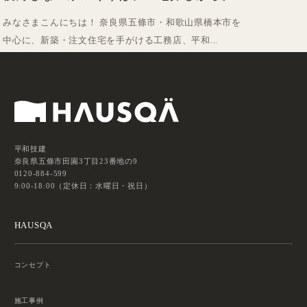
みなさまこんにちは！ 奈良県五條市・和歌山県橋本市を
中心に、新築・注文住宅を手がける工務店、平和...
平和技建
奈良県五條市田園3丁目23番地の9
0120-884-599
9:00-18:00（定休日：水曜日・祝日）
HAUSQA
コンセプト
施工事例