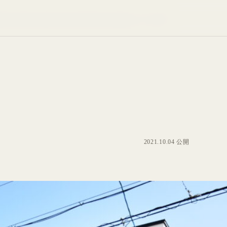
blic_html/common/wp-includes/meta.php
on line
667
2021.10.04 公開