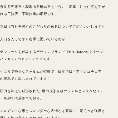
奈良県五條市・和歌山県橋本市を中心に、新築・注文住宅を手が
ける工務店、平和技建の畑野です。
本日は当社事務所のこだわりの家具についてご紹介いたします✨
入口を入ってすぐ右手に置いているのが、
デンマークを代表するデザインブランド
“Fritz Hansen(フリッツ・
ハンセン)”のアントチェアです。
小ぶりで軽快なフォルムが特徴で、日本では「アリンコチェア」
の愛称でも親しまれています！
圧力を加えて成形された9層の成形合板のシェルとスリムなスチ
ール脚で構成されており、
エレガントな形とスレンダーな表情とは裏腹に、驚くべき強度と
座り心地の良さを兼ね揃えています✨