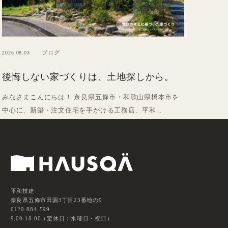
ブログ
2026.08.03
後悔しない家づくりは、土地探しから。
みなさまこんにちは！ 奈良県五條市・和歌山県橋本市を
中心に、新築・注文住宅を手がける工務店、平和...
平和技建
奈良県五條市田園3丁目23番地の9
0120-884-599
9:00-18:00（定休日：水曜日・祝日）