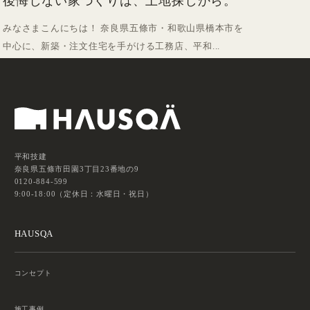
後悔しない家づくりは、土地探しから。
みなさまこんにちは！ 奈良県五條市・和歌山県橋本市を
中心に、新築・注文住宅を手がける工務店、平和...
平和技建
奈良県五條市田園3丁目23番地の9
0120-884-599
9:00-18:00（定休日：水曜日・祝日）
HAUSQA
コンセプト
施工事例