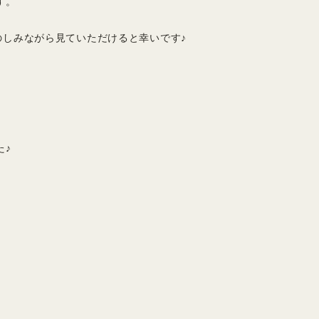
す。
のしみながら見ていただけると幸いです♪
た♪
。