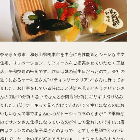
奈良県五條市、和歌山県橋本市を中心に高性能＆オシャレな注文
住宅、リノベーション、リフォームをご提案させていただく工務
店、平和技建の松岡です。昨日は妹の誕生日だったので、会社の
近くにあるケーキ屋さん”パティスリークリアン”さんに行ってき
ました。お仕事をしている時にふと時計を見るともうクリアンさ
んの閉店10分前！急いでなんとか閉店2分前にギリギリ滑り込み
ました。(笑) ケーキって見るだけでかわいくて幸せになるのにお
いしいなんて罪ですよね(;｡;)ガトーショコラのくまがこの季節な
のでサンタさん仕様になっているのがすごく愛おしいです(;｡;)店
内はフランスのお菓子屋さんのようで、とても不思議でかわいい
感じでした。女の子が好きそうだなぁ。。カフェもあるようなの