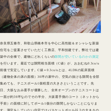
奈良県五條市、和歌山県橋本市を中心に高性能＆オシャレな新築
住宅をご提案させていただく工務店、平和技建です。弊社では建
築中の全棟で、建物にどれくらいの
隙間が空いているのかの測定
を行います。最近では隙間相当面積（C値）が、おおむね0.3cu/u
前後で安定しています。C値＝0.3cu/uとは、4LDKの延床面積
（建物全体の床の面積）30坪の家中の、空気の抜ける隙間を全部
集めても、テニスボール1個程度の大きさということです。先
日、大坂なおみ選手が優勝した、全米オープンのテニスコートは
一面が約59坪なのでその半分、大坂選手側のコート（ネットから
手前）の面積に対してボール1個分の隙間しかないことになりま
す。測定をしていない住宅ではバスケットボール以上の大きさの